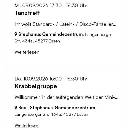
Mi. 09.09.2026 17:30–18:30 Uhr
Tanztreff
Ihr wollt Standard- / Latein- / Disco-Tänze lernen oder euer vorhandenes Wissen erweitern? Ihr wollt neue Figuren testen oder einfach entspannt etwas...
Stephanus Gemeindezentrum
, Langenberger
Str. 434a,
45277 Essen
Weiterlesen
Do. 10.09.2026 15:00–16:30 Uhr
Krabbelgruppe
Willkommen in der aufregenden Welt der Mini-Stephanüsse! Hier treffen sich abenteuerlustige Kleinkinder und ihre Eltern, um gemeinsam zu spielen, zu...
Saal, Stephanus-Gemeindezentrum
,
Langenberger Str. 434a,
45277 Essen
Weiterlesen