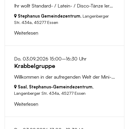
Ihr wollt Standard- / Latein- / Disco-Tänze lernen oder euer vorhandenes Wissen erweitern? Ihr wollt neue Figuren testen oder einfach entspannt etwas...
Stephanus Gemeindezentrum
, Langenberger
Str. 434a,
45277 Essen
Weiterlesen
Do. 03.09.2026 15:00–16:30 Uhr
Krabbelgruppe
Willkommen in der aufregenden Welt der Mini-Stephanüsse! Hier treffen sich abenteuerlustige Kleinkinder und ihre Eltern, um gemeinsam zu spielen, zu...
Saal, Stephanus-Gemeindezentrum
,
Langenberger Str. 434a,
45277 Essen
Weiterlesen